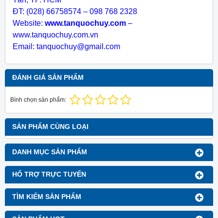
ĐT: (028) 66758574 – 098 768 2328
Website:
www.tanquochuy.com
–
www.tanquochuy.com.vn
Email: tanquochuy@gmail.com
ĐÁNH GIÁ SẢN PHẨM
Bình chọn sản phẩm:
SẢN PHẨM CÙNG LOẠI
DANH MỤC SẢN PHẨM
HỔ TRỢ TRỰC TUYẾN
TÌM KIẾM SẢN PHẨM