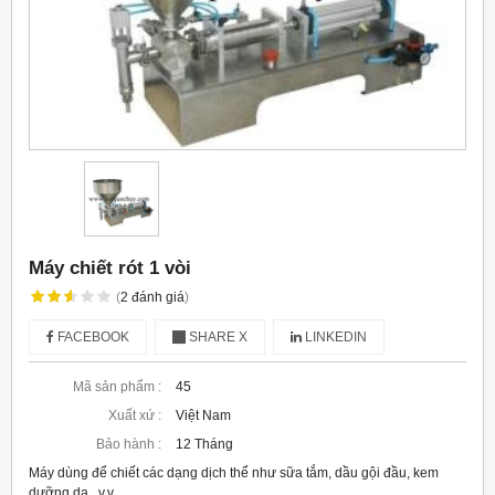
Máy chiết rót 1 vòi
(
2
đánh giá
)
FACEBOOK
SHARE X
LINKEDIN
Mã sản phẩm :
45
Xuất xứ :
Việt Nam
Bảo hành :
12 Tháng
Máy dùng để chiết các dạng dịch thể như sữa tắm, dầu gội đầu, kem
dưỡng da...v.v