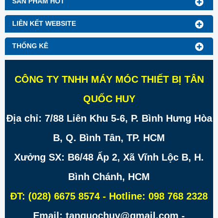
SẢN PHẨM HOT
LIÊN KẾT WEBSITE
THỐNG KÊ
CÔNG TY TNHH MÁY MÓC THIẾT BỊ TÂN
QUỐC HUY
Địa chỉ: 7/88 Liên Khu 5-6, P. Bình Hưng Hòa
B, Q. Bình Tân, TP. HCM
Xưởng SX: B6/48 Ấp 2, Xã Vĩnh Lộc B, H.
Bình Chánh, HCM
ĐT: (028) 6675 8574 - Hotline: 098 768 2328
Email: tanquochuy@gmail.com -