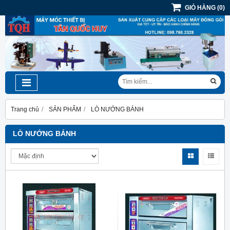
GIỎ HÀNG
(
0
)
Trang chủ
SẢN PHẨM
LÒ NƯỚNG BÁNH
LÒ NƯỚNG BÁNH