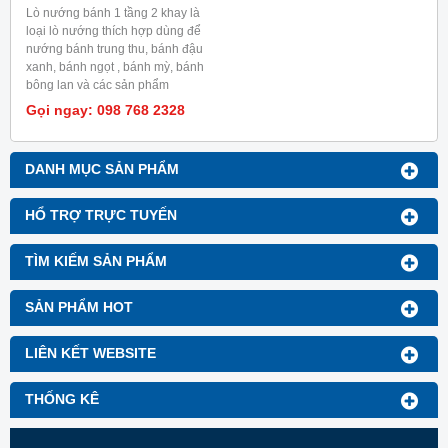
Lò nướng bánh 1 tầng 2 khay là
loại lò nướng thích hợp dùng để
nướng bánh trung thu, bánh đậu
xanh, bánh ngọt , bánh mỳ, bánh
bông lan và các sản phẩm
tương tự khác.
Gọi ngay: 098 768 2328
DANH MỤC SẢN PHẨM
HỔ TRỢ TRỰC TUYẾN
TÌM KIẾM SẢN PHẨM
SẢN PHẨM HOT
LIÊN KẾT WEBSITE
THỐNG KÊ