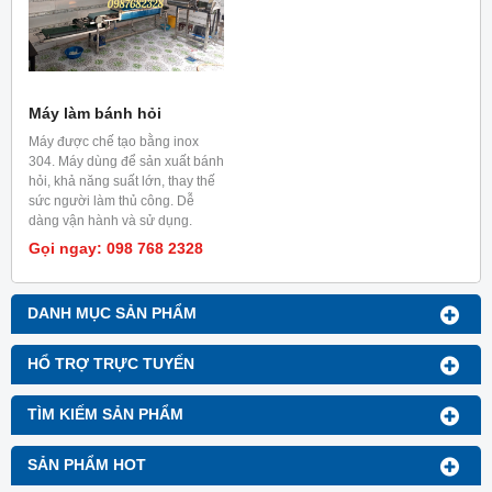
Máy làm bánh hỏi
Máy được chế tạo bằng inox
304. Máy dùng để sản xuất bánh
hỏi, khả năng suất lớn, thay thế
sức người làm thủ công. Dễ
dàng vận hành và sử dụng.
Gọi ngay: 098 768 2328
DANH MỤC SẢN PHẨM
HỔ TRỢ TRỰC TUYẾN
TÌM KIẾM SẢN PHẨM
SẢN PHẨM HOT