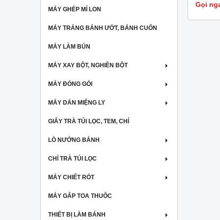
Gọi ng
MÁY GHÉP MÍ LON
MÁY TRÁNG BÁNH ƯỚT, BÁNH CUỐN
MÁY LÀM BÚN
MÁY XAY BỘT, NGHIỀN BỘT
MÁY ĐÓNG GÓI
MÁY DÁN MIỆNG LY
GIẤY TRÀ TÚI LỌC, TEM, CHỈ
LÒ NƯỚNG BÁNH
CHỈ TRÀ TÚI LỌC
MÁY CHIẾT RÓT
MÁY GẤP TOA THUỐC
THIẾT BỊ LÀM BÁNH