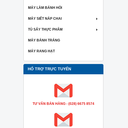
MÁY LÀM BÁNH HỎI
MÁY SIẾT NẮP CHAI
TỦ SẤY THỰC PHẨM
MÁY BÁNH TRÁNG
MÁY RANG HẠT
HỔ TRỢ TRỰC TUYẾN
TƯ VẤN BÁN HÀNG - (028) 6675 8574