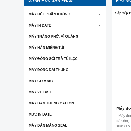
DANH MỤC SẢN PHẨM
MÁY ĐÓ
Sắp xếp t
MÁY HÚT CHÂN KHÔNG
MÁY IN DATE
MÁY TRÁNG PHỞ, MÌ QUẢNG
MÁY HÀN MIỆNG TÚI
MÁY ĐÓNG GÓI TRÀ TÚI LỌC
MÁY ĐÓNG ĐAI THÙNG
MÁY CO MÀNG
MÁY VO GẠO
MÁY DÁN THÙNG CATTON
Máy đón
MỰC IN DATE
- Máy đón
trà sâm, 
MÁY DÁN MÀNG SEAL
suất cao.