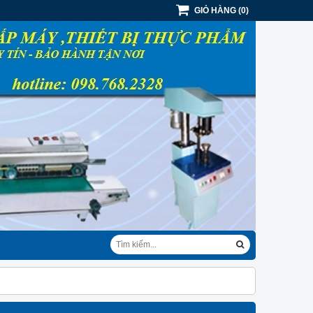
GIỎ HÀNG
(
0
)