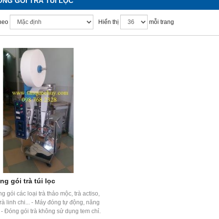
NG GÓI TRÀ TÚI LỌC
heo
Hiển thị
mỗi trang
g gói trà túi lọc
g gói các loại trà thảo mộc, trà actiso,
trà linh chi... - Máy đóng tự động, năng
 - Đóng gói trà không sử dụng tem chỉ.