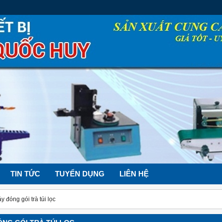
TIN TỨC
TUYỂN DỤNG
LIÊN HỆ
y đóng gói trà túi lọc