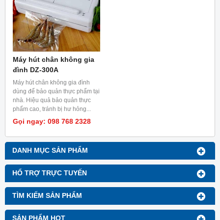
Máy hút chân không gia
đình DZ-300A
Máy hút chân không gia đình
dùng để bảo quản thực phẩm tại
nhà. Hiệu quả bảo quản thực
phẩm cao, tránh bị hư hỏng...
Gọi ngay: 098 768 2328
DANH MỤC SẢN PHẨM
HỔ TRỢ TRỰC TUYẾN
TÌM KIẾM SẢN PHẨM
SẢN PHẨM HOT