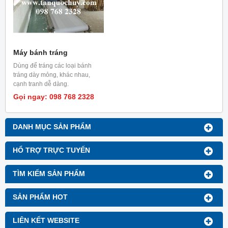
Máy bánh tráng
Dùng để tráng các loại bánh
tráng dày mỏng, khác nhau,
cạnh tranh dễ dàng.
Gọi ngay: 098 768 2328
DANH MỤC SẢN PHẨM
HỔ TRỢ TRỰC TUYẾN
TÌM KIẾM SẢN PHẨM
SẢN PHẨM HOT
LIÊN KẾT WEBSITE