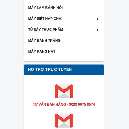
MÁY LÀM BÁNH HỎI
MÁY SIẾT NẮP CHAI
TỦ SẤY THỰC PHẨM
MÁY BÁNH TRÁNG
MÁY RANG HẠT
HỔ TRỢ TRỰC TUYẾN
TƯ VẤN BÁN HÀNG - (028) 6675 8574