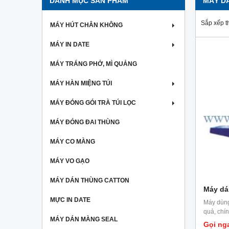
DANH MỤC SẢN PHẨM
MÁY D
Sắp xếp t
MÁY HÚT CHÂN KHÔNG
MÁY IN DATE
MÁY TRÁNG PHỞ, MÌ QUẢNG
MÁY HÀN MIỆNG TÚI
MÁY ĐÓNG GÓI TRÀ TÚI LỌC
MÁY ĐÓNG ĐAI THÙNG
MÁY CO MÀNG
MÁY VO GẠO
MÁY DÁN THÙNG CATTON
Máy dá
MỰC IN DATE
Máy dùng
quả, chí
MÁY DÁN MÀNG SEAL
Gọi ng