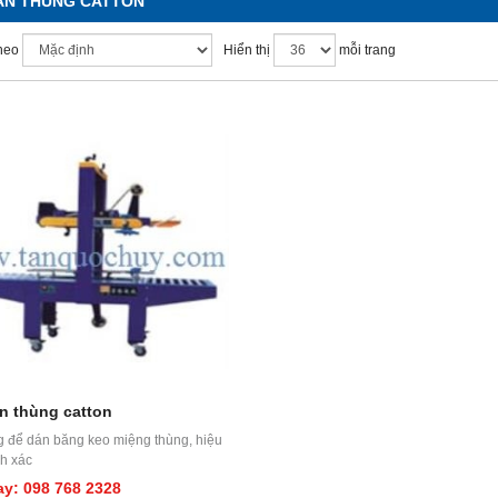
ÁN THÙNG CATTON
heo
Hiển thị
mỗi trang
n thùng catton
 để dán băng keo miệng thùng, hiệu
nh xác
ay: 098 768 2328