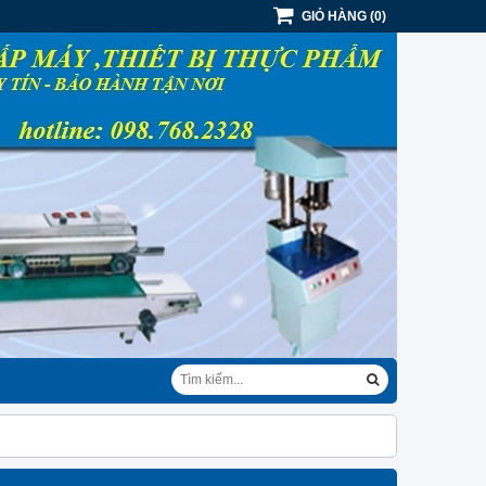
GIỎ HÀNG
(
0
)