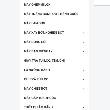
MÁY GHÉP MÍ LON
MÁY TRÁNG BÁNH ƯỚT, BÁNH CUỐN
MÁY LÀM BÚN
MÁY XAY BỘT, NGHIỀN BỘT
MÁY ĐÓNG GÓI
MÁY DÁN MIỆNG LY
GIẤY TRÀ TÚI LỌC, TEM, CHỈ
LÒ NƯỚNG BÁNH
CHỈ TRÀ TÚI LỌC
MÁY CHIẾT RÓT
MÁY GẤP TOA THUỐC
THIẾT BỊ LÀM BÁNH